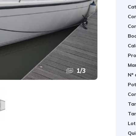
Cat
Cor
Co
Boc
Cal
Pro
Mar
1
/
3
Nº 
Pot
Com
Tan
Tan
Lot
Qui