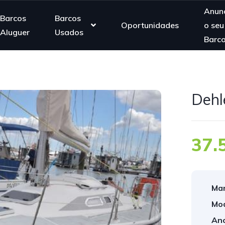
Anunc
Barcos
Barcos
Oportunidades
o seu
Aluguer
Usados
Barc
Dehl
37.
Mar
Mod
Ano