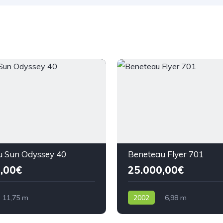
u Sun Odyssey 40
Beneteau Flyer 701
,00€
25.000,00€
11,75 m
2002
6,98 m