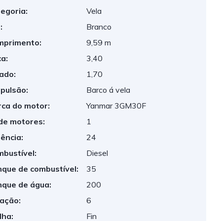
egoria:
Vela
:
Branco
mprimento:
9,59 m
a:
3,40
ado:
1,70
pulsão:
Barco á vela
ca do motor:
Yanmar 3GM30F
de motores:
1
ência:
24
bustível:
Diesel
que de combustível:
35
que de água:
200
ação:
6
lha:
Fin