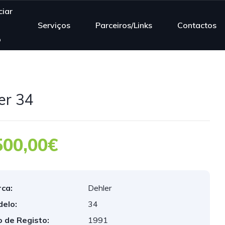
iar
Serviços
Parceiros/Links
Contactos
o
er 34
500,00€
ca:
Dehler
elo:
34
 de Registo:
1991