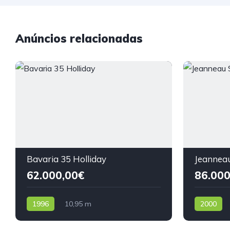
Anúncios relacionadas
Bavaria 35 Holliday
Jeannea
62.000,00€
86.000
1996
10,95 m
2000