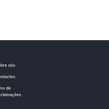
bre nós
ntactos
vro de
eclamações