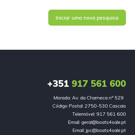
Iniciar uma nova pesquisa
+351
917 561 600
Morada: Av. da Charneca nº 529
Código Postal: 2750-530 Cascais
Telemóvel: 917 561 600
Email: geral@boats4sale.pt
Email: jpc@boats4sale.pt