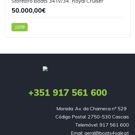
Storebro Boats 34 IV/34 “Royal Cruiser”
50.000,00€
1978
+351 917 561 600
Morada: Av. da Charneca nº 529
Código Postal: 2750-530 Cascais
Telemóvel: 917 561 600
Email: geral@boats4sale.pt