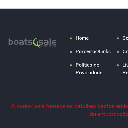
Home
So
Parceiros/Links
Co
Política de
Li
Privacidade
R
A boats4sale fornece os detalhes destas emba
da embarcação