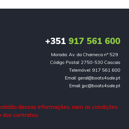
+351
917 561 600
Morada: Av. da Charneca nº 529
Código Postal: 2750-530 Cascais
Telemóvel: 917 561 600
Email: geral@boats4sale.pt
Email: jpc@boats4sale.pt
exatidão dessas informações, nem as condições
dos contratos.