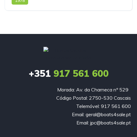
1978
+351
917 561 600
Morada: Av. da Charneca nº 529
Código Postal: 2750-530 Cascais
Telemóvel: 917 561 600
Email: geral@boats4sale.pt
Email: jpc@boats4sale.pt